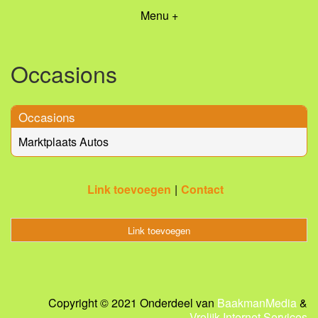
Menu +
Occasions
Occasions
Marktplaats Autos
Link toevoegen
Contact
Link toevoegen
Copyright © 2021 Onderdeel van
BaakmanMedia
&
Vrolijk Internet Services